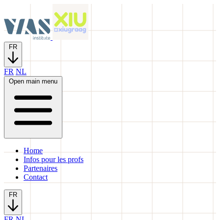
FR
FR
NL
Open main menu
Home
Infos pour les profs
Partenaires
Contact
FR
FR
NL